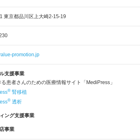
021 東京都品川区上大崎2-15-19
230
/value-promotion.jp
カル支援事業
る患者さんのための医療情報サイト「MediPress」
®
ess
腎移植
®
ess
透析
ティング支援事業
理店事業