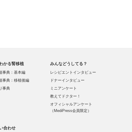
わかる腎移植
みんなどうしてる？
植事典：基本編
レシピエントインタビュー
植事典：移植後編
ドナーインタビュー
り事典
ミニアンケート
教えてドクター！
オフィシャルアンケート
（MediPress会員限定）
い合わせ