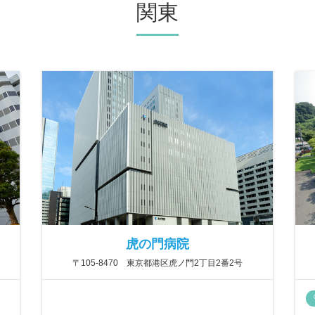
関東
虎の門病院
〒105-8470 東京都港区虎ノ門2丁目2番2号