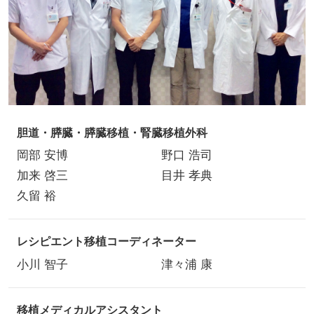
胆道・膵臓・膵臓移植・腎臓移植外科
岡部 安博
野口 浩司
加来 啓三
目井 孝典
久留 裕
レシピエント移植コーディネーター
小川 智子
津々浦 康
移植メディカルアシスタント