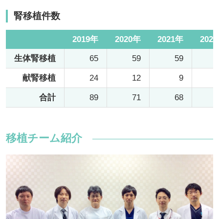
腎移植件数
2019年
2020年
2021年
202
生体腎移植
65
59
59
献腎移植
24
12
9
合計
89
71
68
移植チーム紹介