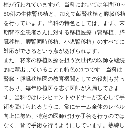
植が行われていますが、当科においては年間70～
80例の生体腎移植と、加えて献腎移植と膵臓移植
を行っています。当科の特色としては、まず、末
期腎不全患者さんに対する移植医療（腎移植、膵
臓移植、膵腎同時移植、小児腎移植）のすべてに
対応ができるという点があげられます。
また、将来の移植医療を担う次世代の医師を継続
的に輩出していることも特色の1つです。当科は
腎臓・膵臓移植医の教育機関としての役割も持っ
ており、毎年移植医を志す医師が入局してきま
す。当科ではレシピエントやドナーが安心して手
術を受けられるように、常にチーム全体のレベル
向上に努め、特定の医師だけが手術を行うのでは
なく、皆で手術を行うようにしています。熟練し