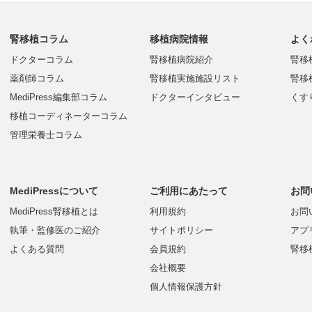
腎移植コラム
移植病院情報
よく
ドクターコラム
腎移植病院紹介
腎移
薬剤師コラム
腎移植実施施設リスト
腎移
MediPress編集部コラム
ドクターインタビュー
くす
移植コーディネーターコラム
管理栄養士コラム
MediPressについて
ご利用にあたって
お問
MediPress腎移植とは
利用規約
お問
執筆・監修医のご紹介
サイトポリシー
アプ
よくある質問
会員規約
腎移
会社概要
個人情報保護方針