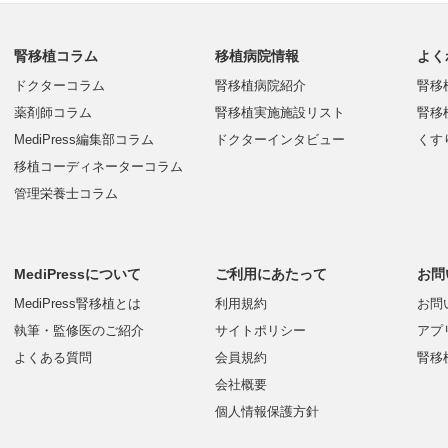
腎移植コラム
移植病院情報
よく
ドクターコラム
腎移植病院紹介
腎移
薬剤師コラム
腎移植実施施設リスト
腎移
MediPress編集部コラム
ドクターインタビュー
くす
移植コーディネーターコラム
管理栄養士コラム
MediPressについて
ご利用にあたって
お問
MediPress腎移植とは
利用規約
お問
執筆・監修医のご紹介
サイトポリシー
アプ
よくある質問
会員規約
腎移
会社概要
個人情報保護方針