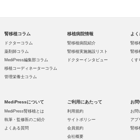
腎移植コラム
移植病院情報
よく
ドクターコラム
腎移植病院紹介
腎移
薬剤師コラム
腎移植実施施設リスト
腎移
MediPress編集部コラム
ドクターインタビュー
くす
移植コーディネーターコラム
管理栄養士コラム
MediPressについて
ご利用にあたって
お問
MediPress腎移植とは
利用規約
お問
執筆・監修医のご紹介
サイトポリシー
アプ
よくある質問
会員規約
腎移
会社概要