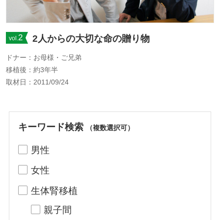
2
2人からの大切な命の贈り物
vol.
ドナー：お母様・ご兄弟
移植後：約3年半
取材日：2011/09/24
キーワード検索
（複数選択可）
男性
女性
生体腎移植
親子間