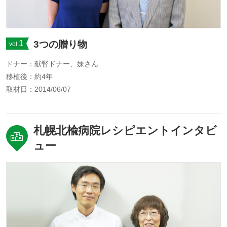
1
3つの贈り物
vol.
ドナー：献腎ドナー、妹さん
移植後：約4年
取材日：2014/06/07
札幌北楡病院レシピエントインタビ
ュー