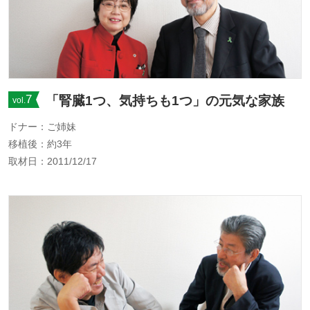
7
「腎臓1つ、気持ちも1つ」の元気な家族
vol.
ドナー：ご姉妹
移植後：約3年
取材日：2011/12/17