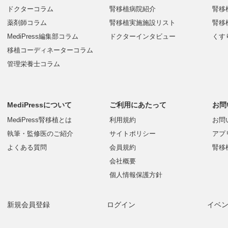
ドクターコラム
腎移植病院紹介
腎移
薬剤師コラム
腎移植実施施設リスト
腎移
MediPress編集部コラム
ドクターインタビュー
くす
移植コーディネーターコラム
管理栄養士コラム
MediPressについて
ご利用にあたって
お問
MediPress腎移植とは
利用規約
お問
執筆・監修医のご紹介
サイトポリシー
アプ
よくある質問
会員規約
腎移
会社概要
個人情報保護方針
新規会員登録
ログイン
イベ