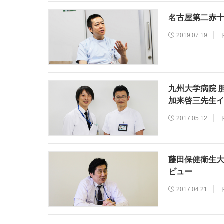
名古屋第二赤十
2019.07.19
九州大学病院 
加来啓三先生
2017.05.12
藤田保健衛生大
ビュー
2017.04.21