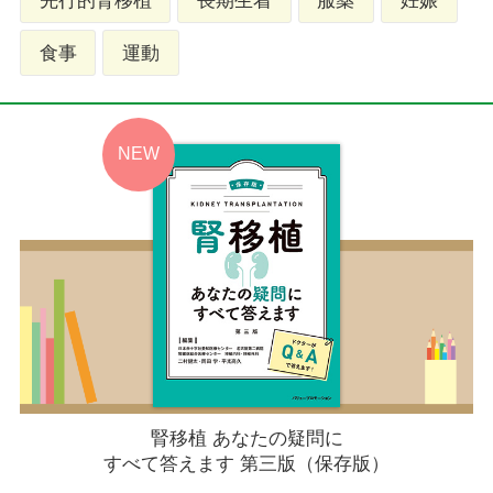
先行的腎移植
長期生着
服薬
妊娠
食事
運動
腎移植 あなたの疑問に
すべて答えます 第三版（保存版）