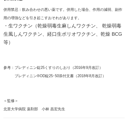
併用禁忌：飲み合わせの悪い薬です。併用した場合、作用の減弱、副作
用の増強などを引き起こすおそれがあります。
・生ワクチン（乾燥弱毒生麻しんワクチン、 乾燥弱毒
生風しんワクチン、経口生ポリオワクチン、乾燥 BCG
等）
参考：ブレディニン錠25くすりのしおり（2016年9月改訂）
ブレディニン®OD錠25･50添付文書（2018年8月改訂）
＜監修＞
北里大学病院 薬剤部 小林 昌宏先生