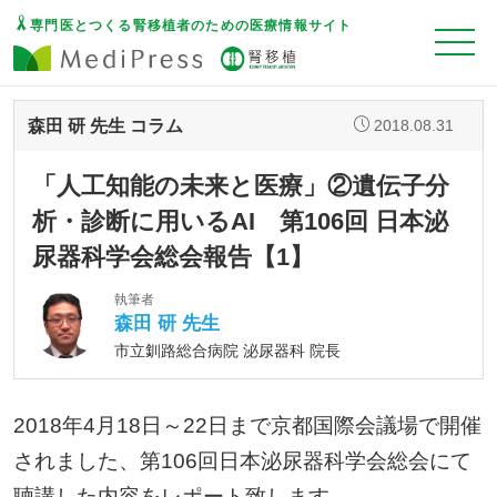
専門医とつくる腎移植者のための医療情報サイト
森田 研 先生 コラム
2018.08.31
「人工知能の未来と医療」②遺伝子分
析・診断に用いるAI 第106回 日本泌
尿器科学会総会報告【1】
執筆者
森田 研 先生
市立釧路総合病院 泌尿器科 院長
2018年4月18日～22日まで京都国際会議場で開催
されました、第106回日本泌尿器科学会総会にて
聴講した内容をレポート致します。