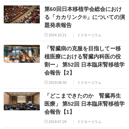
第60回日本移植学会総会におけ
る「カカリンク®」についての演
題発表報告
2024.10.21
ドクターコラム
「腎臓病の克服を目指してー移
植医療における腎臓内科医の役
割ー」 第52回 日本臨床腎移植学
会報告【2】
2019.08.30
ドクターコラム
「どこまできたのか 腎臓再生
医療」 第52回 日本臨床腎移植学
会報告【1】
2019.07.26
ドクターコラム