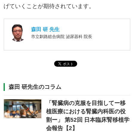
げていくことが期待されています。
森田 研 先生
市立釧路総合病院 泌尿器科 院長
森田 研先生のコラム
「腎臓病の克服を目指してー移
植医療における腎臓内科医の役
割ー」 第52回 日本臨床腎移植学
会報告【2】