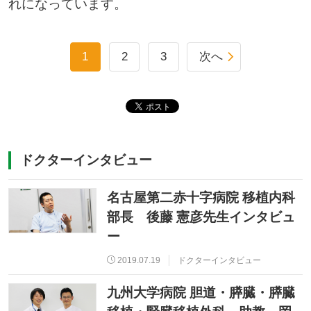
れになっています。
1
2
3
次へ
ドクターインタビュー
名古屋第二赤十字病院 移植内科
部長 後藤 憲彦先生インタビュ
ー
2019.07.19
ドクターインタビュー
九州大学病院 胆道・膵臓・膵臓