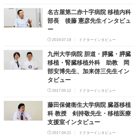
名古屋第二赤十字病院 移植内科
部長 後藤 憲彦先生インタビュ
ー
2019.07.19
ドクターインタビュー
九州大学病院 胆道・膵臓・膵臓
移植・腎臓移植外科 助教 岡
部安博先生、加来啓三先生イン
タビュー
2017.05.12
ドクターインタビュー
藤田保健衛生大学病院 臓器移植
科 教授 剣持敬先生・移植医療
支援室インタビュー
2017.04.21
ドクターインタビュー