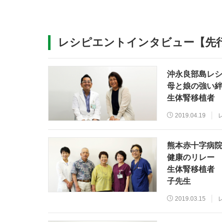
レシピエントインタビュー【先行
沖永良部島レ
母と娘の強い
生体腎移植者 
2019.04.19
熊本赤十字病
健康のリレー
生体腎移植者 
子先生
2019.03.15