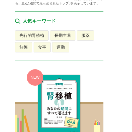
ら、直近1週間で最も読まれたトップ3を表示しています。
人気キーワード
先行的腎移植
長期生着
服薬
妊娠
食事
運動
し
送