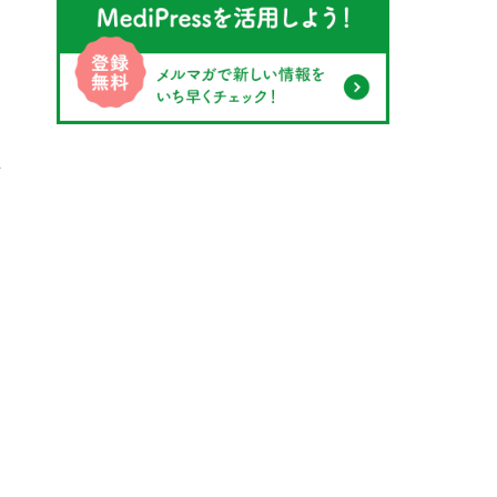
受
病
も
生