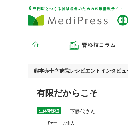
専門医とつくる腎移植者のための医療情報サイト
腎移植コラム
熊本赤十字病院レシピエントインタビュー v
有限だからこそ
生体腎移植
山下静代さん
ドナー
ご主人