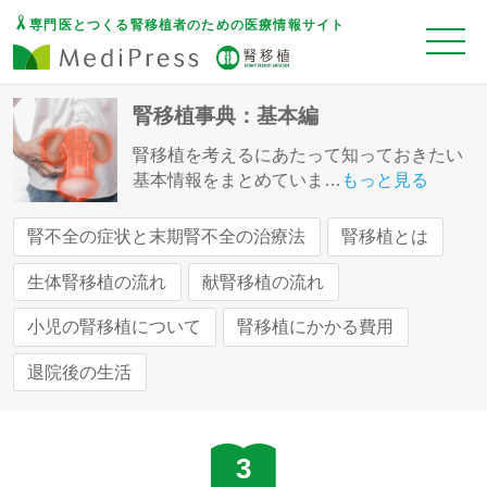
専門医とつくる腎移植者のための医療情報サイト
腎移植事典：基本編
腎移植を考えるにあたって知っておきたい
基本情報をまとめていま
…
もっと見る
腎不全の症状と末期腎不全の治療法
腎移植とは
生体腎移植の流れ
献腎移植の流れ
小児の腎移植について
腎移植にかかる費用
退院後の生活
3