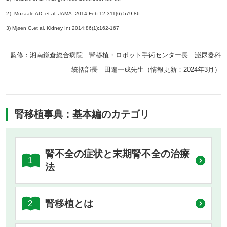
2）Muzaale AD. et al, JAMA. 2014 Feb 12;311(6):579-86.
3) Mjøen G,et al, Kidney Int 2014;86(1):162-167
監修：湘南鎌倉総合病院 腎移植・ロボット手術センター長 泌尿器科
統括部長 田邉一成先生（情報更新：2024年3月）
腎移植事典：基本編のカテゴリ
腎不全の症状と末期腎不全の治療
1
法
腎移植とは
2