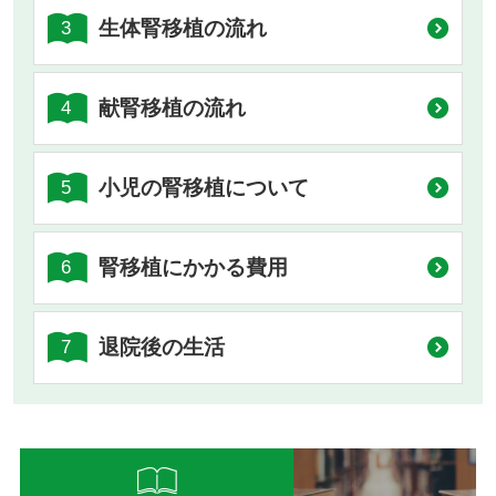
生体腎移植の流れ
3
献腎移植の流れ
4
小児の腎移植について
5
腎移植にかかる費用
6
退院後の生活
7