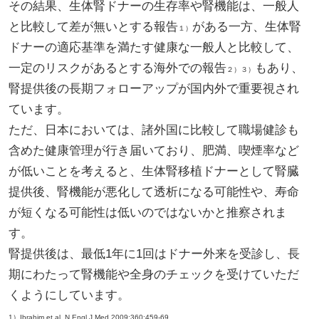
その結果、生体腎ドナーの生存率や腎機能は、一般人
と比較して差が無いとする報告
がある一方、生体腎
１）
ドナーの適応基準を満たす健康な一般人と比較して、
一定のリスクがあるとする海外での報告
もあり、
２）３）
腎提供後の長期フォローアップが国内外で重要視され
ています。
ただ、日本においては、諸外国に比較して職場健診も
含めた健康管理が行き届いており、肥満、喫煙率など
が低いことを考えると、生体腎移植ドナーとして腎臓
提供後、腎機能が悪化して透析になる可能性や、寿命
が短くなる可能性は低いのではないかと推察されま
す。
腎提供後は、最低1年に1回はドナー外来を受診し、長
期にわたって腎機能や全身のチェックを受けていただ
くようにしています。
1）Ibrahim et al, N Engl J Med 2009;360:459-69.