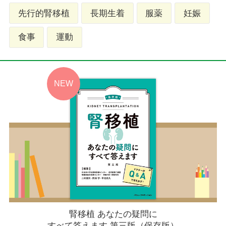
先行的腎移植
長期生着
服薬
妊娠
食事
運動
腎移植 あなたの疑問に
すべて答えます 第三版（保存版）