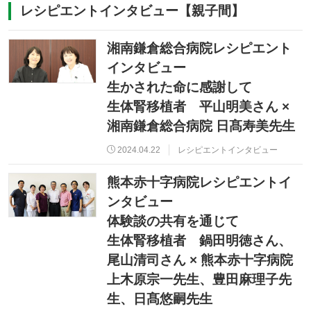
レシピエントインタビュー【親子間】
湘南鎌倉総合病院レシピエント
インタビュー
生かされた命に感謝して
生体腎移植者 平山明美さん ×
湘南鎌倉総合病院 日髙寿美先生
2024.04.22
レシピエントインタビュー
熊本赤十字病院レシピエントイ
ンタビュー
体験談の共有を通じて
生体腎移植者 鍋田明徳さん、
尾山清司さん × 熊本赤十字病院
上木原宗一先生、豊田麻理子先
生、日髙悠嗣先生