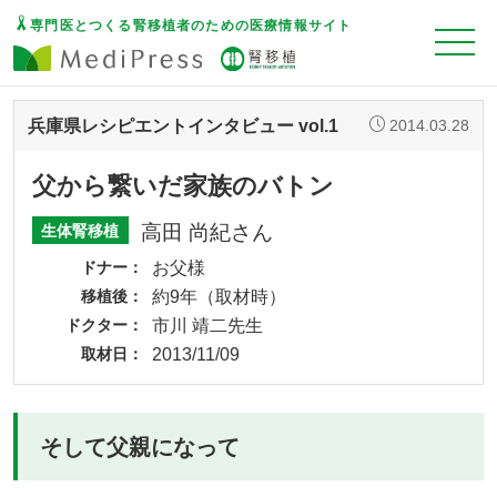
専門医とつくる腎移植者のための医療情報サイト
兵庫県レシピエントインタビュー vol.1
2014.03.28
父から繋いだ家族のバトン
高田 尚紀さん
生体腎移植
ドナー
お父様
移植後
約9年（取材時）
ドクター
市川 靖二先生
取材日
2013/11/09
そして父親になって