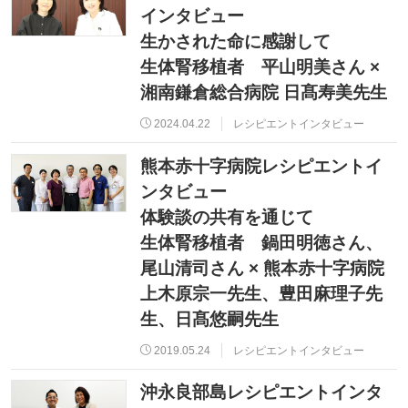
インタビュー
生かされた命に感謝して
生体腎移植者 平山明美さん ×
湘南鎌倉総合病院 日髙寿美先生
2024.04.22
レシピエントインタビュー
熊本赤十字病院レシピエントイ
ンタビュー
体験談の共有を通じて
生体腎移植者 鍋田明徳さん、
尾山清司さん × 熊本赤十字病院
上木原宗一先生、豊田麻理子先
生、日髙悠嗣先生
2019.05.24
レシピエントインタビュー
沖永良部島レシピエントインタ