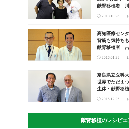
献腎移植者 川
2018.10.26
高知医療センタ
背筋も気持ち
献腎移植者 吉
2016.01.29
奈良県立医科
世界でただ１
生体・献腎移植
2015.12.25
献腎移植のレシピエ