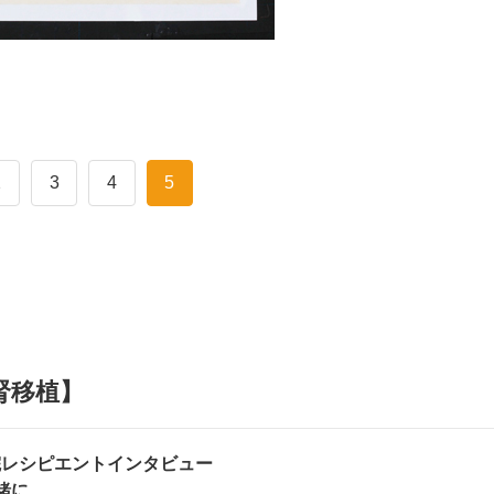
2
3
4
5
腎移植】
院レシピエントインタビュー
緒に