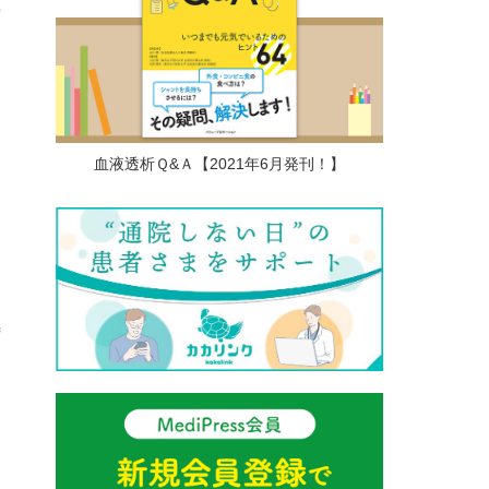
事
血液透析Ｑ&Ａ【2021年6月発刊！】
待
そ