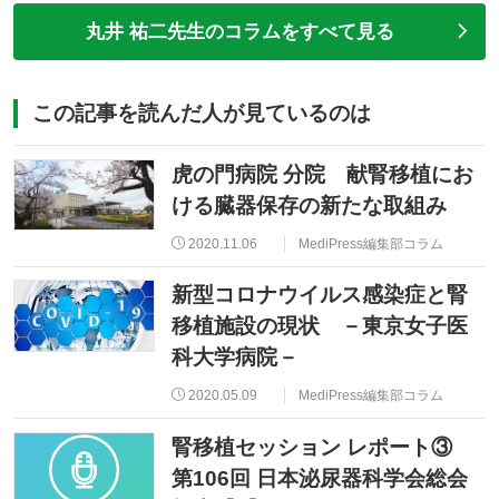
丸井 祐二先生のコラムをすべて見る
この記事を読んだ人が見ているのは
虎の門病院 分院 献腎移植にお
ける臓器保存の新たな取組み
2020.11.06
MediPress編集部コラム
新型コロナウイルス感染症と腎
移植施設の現状 －東京女子医
科大学病院－
2020.05.09
MediPress編集部コラム
腎移植セッション レポート③
第106回 日本泌尿器科学会総会