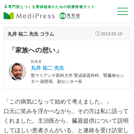
専門医とつくる腎移植者のための医療情報サイト
丸井 祐二 先生 コラム
2013.05.10
「家族への想い」
執筆者
丸井 祐二 先生
聖マリアンナ医科大学 腎泌尿器外科、腎臓病セン
ター 副部長、副センター長
「この病気になって始めて考えました。」
口元に笑みを浮かべながら、その方は私に語って
くれました。主治医から、臓器提供について説明
してほしい患者さんがいる、と連絡を受け訪室し