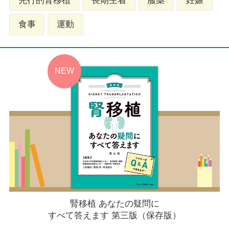
先行的腎移植
長期生着
服薬
妊娠
食事
運動
腎移植 あなたの疑問に
すべて答えます 第三版（保存版）