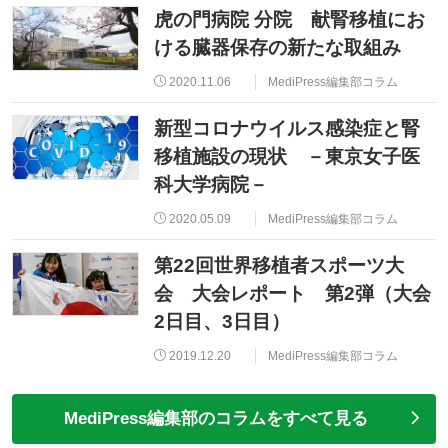
虎の門病院 分院 献腎移植にお
ける臓器保存の新たな取組み
2020.11.06
MediPress編集部コラム
新型コロナウイルス感染症と腎
移植施設の現状 －東京女子医
科大学病院－
2020.05.09
MediPress編集部コラム
第22回世界移植者スポーツ大
会 大会レポート 第2弾（大会
2日目、3日目）
2019.12.20
MediPress編集部コラム
MediPress編集部のコラムをすべて見る