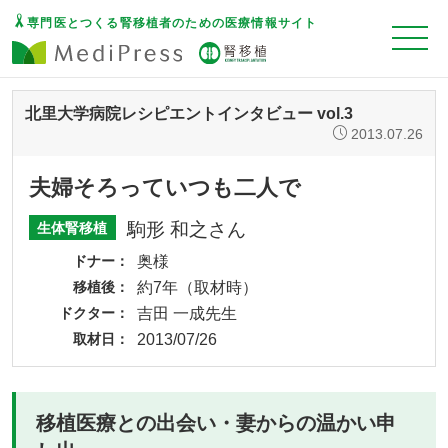
専門医とつくる腎移植者のための医療情報サイト
北里大学病院レシピエントインタビュー vol.3
2013.07.26
夫婦そろっていつも二人で
駒形 和之さん
生体腎移植
ドナー
奥様
移植後
約7年（取材時）
ドクター
吉田 一成先生
取材日
2013/07/26
移植医療との出会い・妻からの温かい申