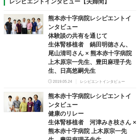
レシピエントインタビュー【夫婦間】
熊本赤十字病院レシピエントイ
ンタビュー
体験談の共有を通じて
生体腎移植者 鍋田明徳さん、
尾山清司さん × 熊本赤十字病院
上木原宗一先生、豊田麻理子先
生、日髙悠嗣先生
2019.05.24
レシピエントインタビュー
熊本赤十字病院レシピエントイ
ンタビュー
健康のリレー
生体腎移植者 河津みき枝さん ×
熊本赤十字病院 上木原宗一先
生、豊田麻理子先生