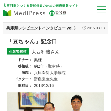
専門医とつくる腎移植者のための医療情報サイト
兵庫県レシピエントインタビュー vol.3
2015.03.13
「豆ちゃん」記念日
大西利哉さん
生体腎移植
ドナー
奥様
移植後
約2年（取材時）
病院
兵庫医科大学病院
ドクター
野島道生先生
取材日
2013/12/16