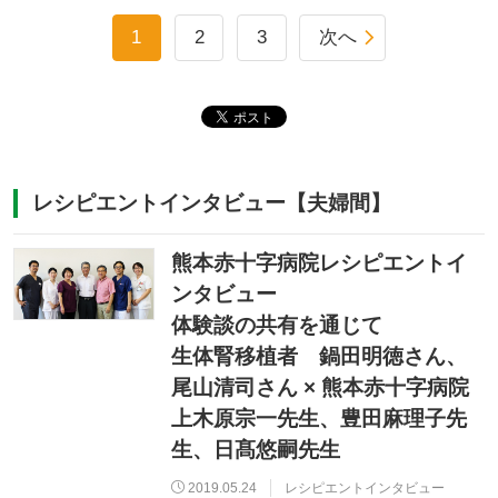
1
2
3
次へ
レシピエントインタビュー【夫婦間】
熊本赤十字病院レシピエントイ
ンタビュー
体験談の共有を通じて
生体腎移植者 鍋田明徳さん、
尾山清司さん × 熊本赤十字病院
上木原宗一先生、豊田麻理子先
生、日髙悠嗣先生
2019.05.24
レシピエントインタビュー