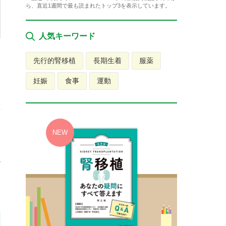
ら、直近1週間で最も読まれたトップ3を表示しています。
人気キーワード
先行的腎移植
長期生着
服薬
も
妊娠
食事
運動
量
に
院