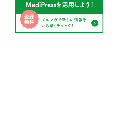
性
と
を