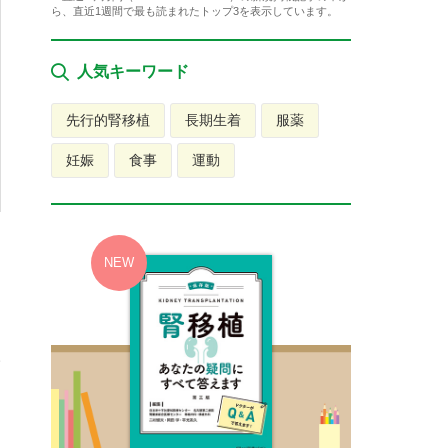
ら、直近1週間で最も読まれたトップ3を表示しています。
人気キーワード
先行的腎移植
長期生着
服薬
妊娠
食事
運動
っ
様