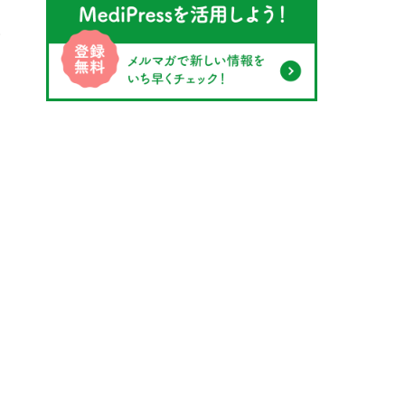
い
も
。
な