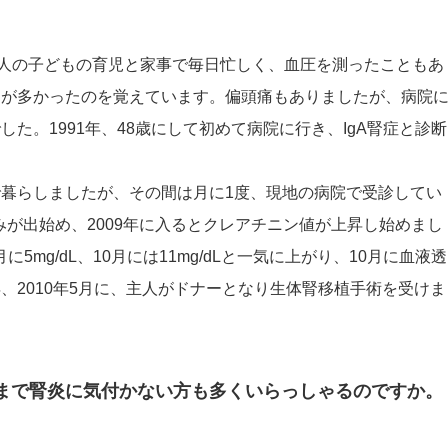
3人の子どもの育児と家事で毎日忙しく、血圧を測ったこともあ
とが多かったのを覚えています。偏頭痛もありましたが、病院
た。1991年、48歳にして初めて病院に行き、IgA腎症と診断
暮らしましたが、その間は月に1度、現地の病院で受診してい
くみが出始め、2009年に入るとクレアチニン値が上昇し始めまし
に5mg/dL、10月には11mg/dLと一気に上がり、10月に血液透
、2010年5月に、主人がドナーとなり生体腎移植手術を受けま
くまで腎炎に気付かない方も多くいらっしゃるのですか。