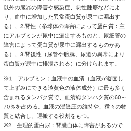
以外の臓器の障害や感染症、悪性腫瘍などによ
り、血中に増加した異常蛋白質が尿中に漏出す
る）、2.腎性（糸球体の障害によって蛋白質：主
にアルブミンが尿中に漏出するものと、尿細管の
障害によって蛋白質が尿中に漏出するものがあ
る）、3.腎後性（尿管や膀胱、尿道の異常により
蛋白質が尿中に排泄される）に分けられます。
※1 アルブミン：血液中の血清（血液が凝固し
て上ずみにできる淡黄色の液体成分）に最も多く
含まれるタンパク質で、血清総タンパク質の60～
70％を占める。血液の浸透圧の維持や、種々の物
質と結合し、運搬する役割をもつ。
※2 生理的蛋白尿：腎臓自体に障害があるので