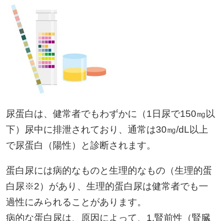
尿蛋白は、健常者でもわずかに（1日尿で150㎎以
下）尿中に排泄されており、通常は30㎎/dL以上
で尿蛋白（陽性）と診断されます。
蛋白尿には病的なものと生理的なもの（生理的蛋
白尿※2）があり、生理的蛋白尿は健常者でも一
過性にみられることがあります。
病的な蛋白尿は、原因によって、1.腎前性（腎臓