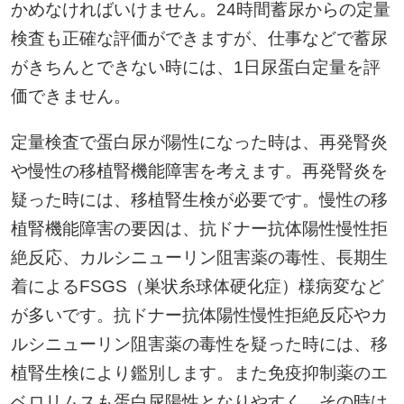
かめなければいけません。24時間蓄尿からの定量
検査も正確な評価ができますが、仕事などで蓄尿
がきちんとできない時には、1日尿蛋白定量を評
価できません。
定量検査で蛋白尿が陽性になった時は、再発腎炎
や慢性の移植腎機能障害を考えます。再発腎炎を
疑った時には、移植腎生検が必要です。慢性の移
植腎機能障害の要因は、抗ドナー抗体陽性慢性拒
絶反応、カルシニューリン阻害薬の毒性、長期生
着によるFSGS（巣状糸球体硬化症）様病変など
が多いです。抗ドナー抗体陽性慢性拒絶反応やカ
ルシニューリン阻害薬の毒性を疑った時には、移
植腎生検により鑑別します。また免疫抑制薬のエ
ベロリムスも蛋白尿陽性となりやすく、その時は