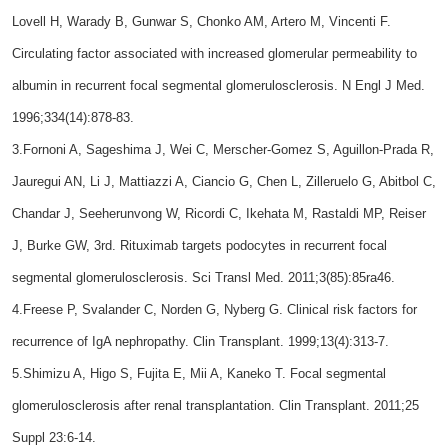
Lovell H, Warady B, Gunwar S, Chonko AM, Artero M, Vincenti F.
Circulating factor associated with increased glomerular permeability to
albumin in recurrent focal segmental glomerulosclerosis. N Engl J Med.
1996;334(14):878-83.
3.Fornoni A, Sageshima J, Wei C, Merscher-Gomez S, Aguillon-Prada R,
Jauregui AN, Li J, Mattiazzi A, Ciancio G, Chen L, Zilleruelo G, Abitbol C,
Chandar J, Seeherunvong W, Ricordi C, Ikehata M, Rastaldi MP, Reiser
J, Burke GW, 3rd. Rituximab targets podocytes in recurrent focal
segmental glomerulosclerosis. Sci Transl Med. 2011;3(85):85ra46.
4.Freese P, Svalander C, Norden G, Nyberg G. Clinical risk factors for
recurrence of IgA nephropathy. Clin Transplant. 1999;13(4):313-7.
5.Shimizu A, Higo S, Fujita E, Mii A, Kaneko T. Focal segmental
glomerulosclerosis after renal transplantation. Clin Transplant. 2011;25
Suppl 23:6-14.