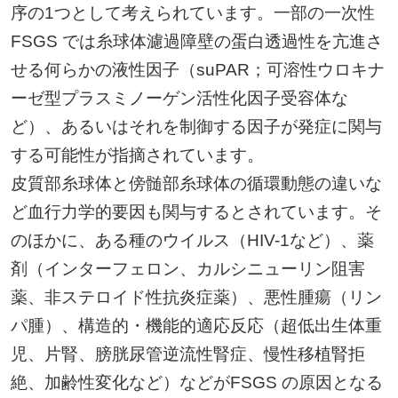
序の1つとして考えられています。一部の一次性
FSGS では糸球体濾過障壁の蛋白透過性を亢進さ
せる何らかの液性因子（suPAR；可溶性ウロキナ
ーゼ型プラスミノーゲン活性化因子受容体な
ど）、あるいはそれを制御する因子が発症に関与
する可能性が指摘されています。
皮質部糸球体と傍髄部糸球体の循環動態の違いな
ど血行力学的要因も関与するとされています。そ
のほかに、ある種のウイルス（HIV-1など）、薬
剤（インターフェロン、カルシニューリン阻害
薬、非ステロイド性抗炎症薬）、悪性腫瘍（リン
パ腫）、構造的・機能的適応反応（超低出生体重
児、片腎、膀胱尿管逆流性腎症、慢性移植腎拒
絶、加齢性変化など）などがFSGS の原因となる