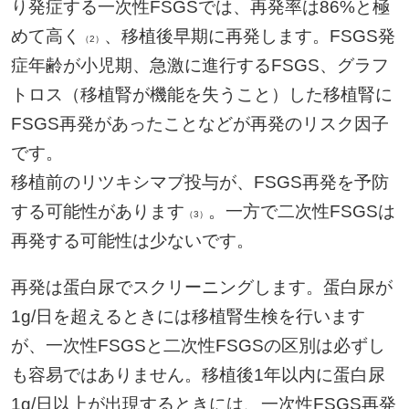
り発症する一次性FSGSでは、再発率は86%と極
めて高く
、移植後早期に再発します。FSGS発
（2）
症年齢が小児期、急激に進行するFSGS、グラフ
トロス（移植腎が機能を失うこと）した移植腎に
FSGS再発があったことなどが再発のリスク因子
です。
移植前のリツキシマブ投与が、FSGS再発を予防
する可能性があります
。一方で二次性FSGSは
（3）
再発する可能性は少ないです。
再発は蛋白尿でスクリーニングします。蛋白尿が
1g/日を超えるときには移植腎生検を行います
が、一次性FSGSと二次性FSGSの区別は必ずし
も容易ではありません。移植後1年以内に蛋白尿
1g/日以上が出現するときには、一次性FSGS再発