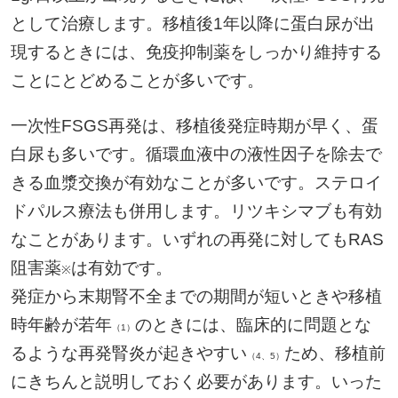
として治療します。移植後1年以降に蛋白尿が出
現するときには、免疫抑制薬をしっかり維持する
ことにとどめることが多いです。
一次性FSGS再発は、移植後発症時期が早く、蛋
白尿も多いです。循環血液中の液性因子を除去で
きる血漿交換が有効なことが多いです。ステロイ
ドパルス療法も併用します。リツキシマブも有効
なことがあります。いずれの再発に対してもRAS
阻害薬
は有効です。
※
発症から末期腎不全までの期間が短いときや移植
時年齢が若年
のときには、臨床的に問題とな
（1）
るような再発腎炎が起きやすい
ため、移植前
（4、5）
にきちんと説明しておく必要があります。いった