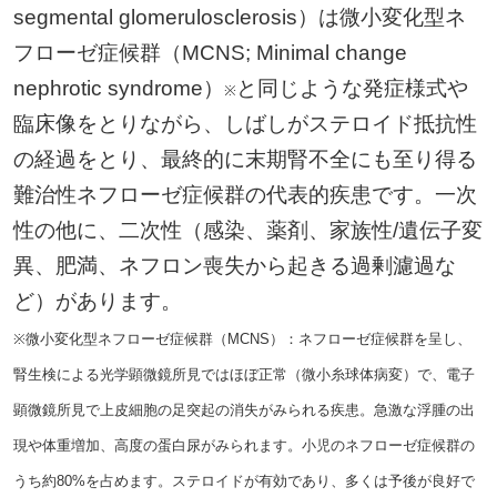
segmental glomerulosclerosis）は微小変化型ネ
フローゼ症候群（MCNS; Minimal change
nephrotic syndrome）
と同じような発症様式や
※
臨床像をとりながら、しばしがステロイド抵抗性
の経過をとり、最終的に末期腎不全にも至り得る
難治性ネフローゼ症候群の代表的疾患です。一次
性の他に、二次性（感染、薬剤、家族性/遺伝子変
異、肥満、ネフロン喪失から起きる過剰濾過な
ど）があります。
※微小変化型ネフローゼ症候群（MCNS）：ネフローゼ症候群を呈し、
腎生検による光学顕微鏡所見ではほぼ正常（微小糸球体病変）で、電子
顕微鏡所見で上皮細胞の足突起の消失がみられる疾患。急激な浮腫の出
現や体重増加、高度の蛋白尿がみられます。小児のネフローゼ症候群の
うち約80%を占めます。ステロイドが有効であり、多くは予後が良好で