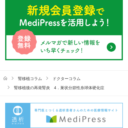
腎移植コラム
ドクターコラム
腎移植後の再発腎炎 4．巣状分節性糸球体硬化症