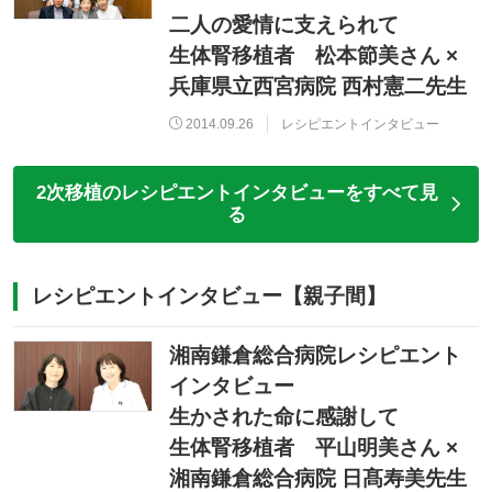
二人の愛情に支えられて
生体腎移植者 松本節美さん ×
兵庫県立西宮病院 西村憲二先生
2014.09.26
レシピエントインタビュー
2次移植のレシピエントインタビューをすべて見
る
レシピエントインタビュー【親子間】
湘南鎌倉総合病院レシピエント
インタビュー
生かされた命に感謝して
生体腎移植者 平山明美さん ×
湘南鎌倉総合病院 日髙寿美先生