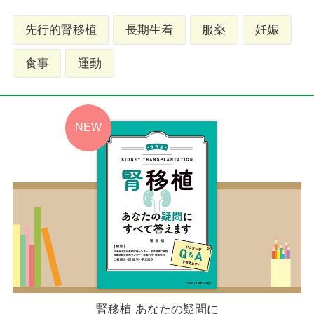
先行的腎移植
長期生着
服薬
妊娠
食事
運動
腎移植 あなたの疑問に