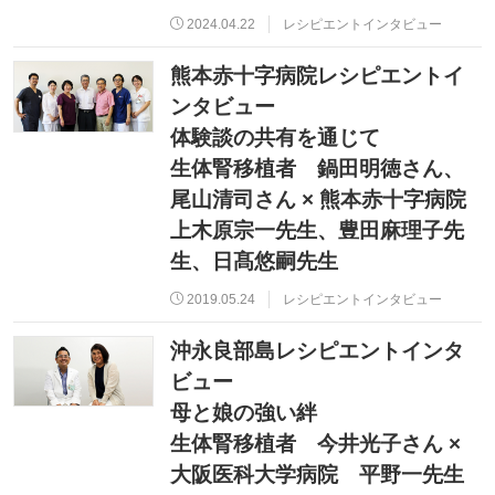
2024.04.22
レシピエントインタビュー
熊本赤十字病院レシピエントイ
ンタビュー
体験談の共有を通じて
生体腎移植者 鍋田明徳さん、
尾山清司さん × 熊本赤十字病院
上木原宗一先生、豊田麻理子先
生、日髙悠嗣先生
2019.05.24
レシピエントインタビュー
沖永良部島レシピエントインタ
ビュー
母と娘の強い絆
生体腎移植者 今井光子さん ×
大阪医科大学病院 平野一先生