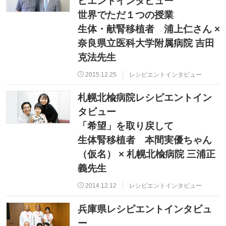
ピエントインタビュー
世界でただ１つの授業
生体・献腎移植者 浦上仁さん ×
奈良県立医科大学附属病院 吉田
克法先生
2015.12.25
レシピエントインタビュー
札幌北楡病院レシピエントイン
タビュー
「希望」を取り戻して
生体腎移植者 本間実優ちゃん
（仮名） × 札幌北楡病院 三浦正
義先生
2014.12.12
レシピエントインタビュー
兵庫県レシピエントインタビュ
ー