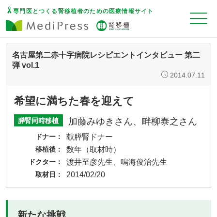
専門医とつくる腎移植者のための医療情報サイト
名古屋第二赤十字病院レシピエントインタビュー 第二
弾 vol.1
2014.07.11
希望に満ちた春を迎えて
加藤みゆきさん、畔柳泰之さん
膵腎同時移植
ドナー
献膵腎ドナー
移植後
数年（取材時）
ドクター
渡井至彦先生、鳴海俊治先生
取材日
2014/02/20
新たな挑戦