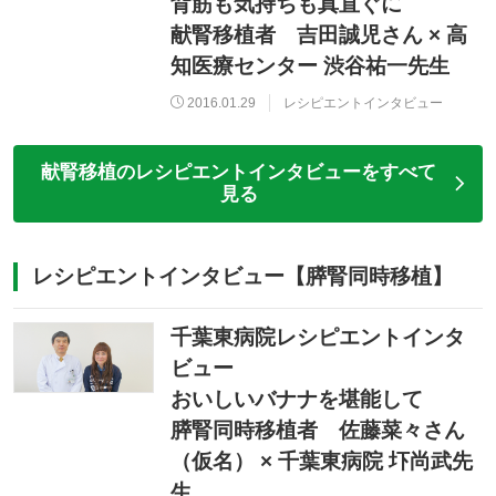
背筋も気持ちも真直ぐに
献腎移植者 吉田誠児さん × 高
知医療センター 渋谷祐一先生
2016.01.29
レシピエントインタビュー
献腎移植のレシピエントインタビューをすべて
見る
レシピエントインタビュー【膵腎同時移植】
千葉東病院レシピエントインタ
ビュー
おいしいバナナを堪能して
膵腎同時移植者 佐藤菜々さん
（仮名） × 千葉東病院 圷尚武先
生