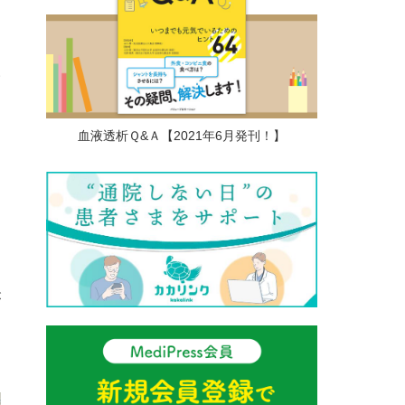
え
い
あ
し
血液透析Ｑ&Ａ【2021年6月発刊！】
こ
が
。