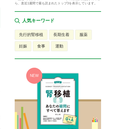
ら、直近1週間で最も読まれたトップ3を表示しています。
人気キーワード
先行的腎移植
長期生着
服薬
妊娠
食事
運動
」
報
に
さ
族
理