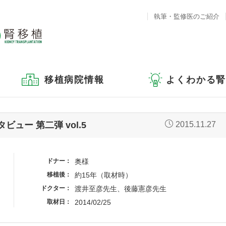
執筆・監修医のご紹介
移植病院情報
よくわかる
ー 第二弾 vol.5
2015.11.27
ドナー
奥様
移植後
約15年（取材時）
ドクター
渡井至彦先生、後藤憲彦先生
取材日
2014/02/25