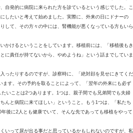
で、自発的に病院に来られた方を診ているという感じでした。
うにしたいと考えて始めました。実際に、外来の日にドナーの
たりして、その方々の中には、腎機能が悪くなっている方もい
追いかけるということをしています。移植前には、「移植後も
ことに責任が持てないから、やめようね」という話までしてい
も入ったりするのですが、診察時に、「絶対顔を見せにきてく
います。その予約を取ることによって、「翌年の外来にも必ず
したいことは2つあります。1つは、親子間でも兄弟間でも夫婦
ちんと病院に来てほしい」ということ。もう1つは、「私たち
20年後に2人とも健康でいて、そんな先であっても移植をやって
まくいって尿が出る事だと思っているかもしれないのですが、