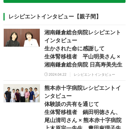
レシピエントインタビュー【親子間】
湘南鎌倉総合病院レシピエント
インタビュー
生かされた命に感謝して
生体腎移植者 平山明美さん ×
湘南鎌倉総合病院 日髙寿美先生
2024.04.22
レシピエントインタビュー
熊本赤十字病院レシピエントイ
ンタビュー
体験談の共有を通じて
生体腎移植者 鍋田明徳さん、
尾山清司さん × 熊本赤十字病院
上木原宗一先生、豊田麻理子先