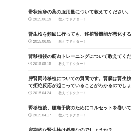
帯状疱疹の薬の服用量について教えてください
2015.06.19
教えてドクター！
腎生検を頻回に行っても、移植腎機能が悪化す
2015.06.05
教えてドクター！
腎移植後の筋肉トレーニングについて教えてく
2015.05.15
教えてドクター！
膵腎同時移植についての質問です。腎臓は腎生
て拒絶反応が起こっていることがわかるのでし
2015.04.24
教えてドクター！
腎移植後、腰痛予防のためにコルセットを巻い
2015.04.17
教えてドクター！
定期的な腎生検は必要なのでしょうか？