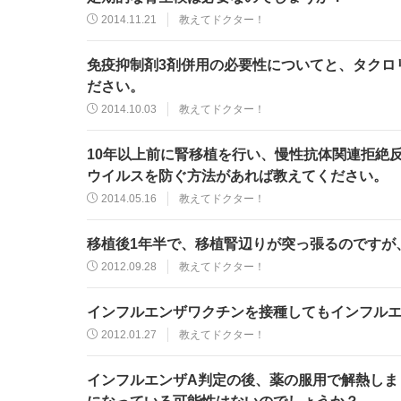
2014.11.21
教えてドクター！
免疫抑制剤3剤併用の必要性についてと、タクロ
ださい。
2014.10.03
教えてドクター！
10年以上前に腎移植を行い、慢性抗体関連拒絶反
ウイルスを防ぐ方法があれば教えてください。
2014.05.16
教えてドクター！
移植後1年半で、移植腎辺りが突っ張るのですが
2012.09.28
教えてドクター！
インフルエンザワクチンを接種してもインフル
2012.01.27
教えてドクター！
インフルエンザA判定の後、薬の服用で解熱しま