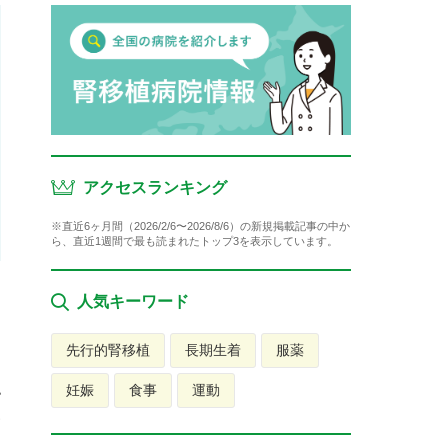
アクセスランキング
※直近6ヶ月間（2026/2/6〜2026/8/6）の新規掲載記事の中か
ら、直近1週間で最も読まれたトップ3を表示しています。
人気キーワード
先行的腎移植
長期生着
服薬
認
妊娠
食事
運動
腎