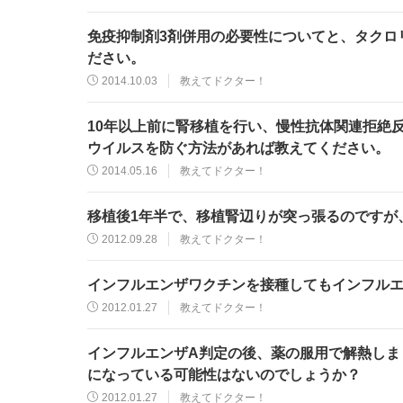
免疫抑制剤3剤併用の必要性についてと、タクロ
ださい。
2014.10.03
教えてドクター！
10年以上前に腎移植を行い、慢性抗体関連拒絶反
ウイルスを防ぐ方法があれば教えてください。
2014.05.16
教えてドクター！
移植後1年半で、移植腎辺りが突っ張るのですが
2012.09.28
教えてドクター！
インフルエンザワクチンを接種してもインフル
2012.01.27
教えてドクター！
インフルエンザA判定の後、薬の服用で解熱しま
になっている可能性はないのでしょうか？
2012.01.27
教えてドクター！