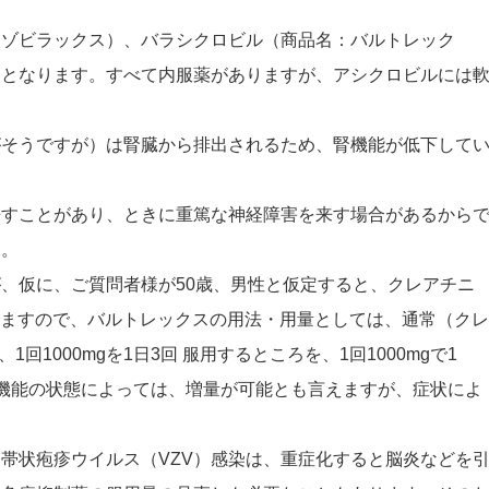
：ゾビラックス）、バラシクロビル（商品名：バルトレック
）となります。すべて内服薬がありますが、アシクロビルには
がそうですが）は腎臓から排出されるため、腎機能が低下して
来すことがあり、ときに重篤な神経障害を来す場合があるから
ん。
、仮に、ご質問者様が50歳、男性と仮定すると、クレアチニ
3㎡となりますので、バルトレックスの用法・用量としては、通常（ク
合、1回1000mgを1日3回 服用するところを、1回1000mgで1
機能の状態によっては、増量が可能とも言えますが、症状によ
帯状疱疹ウイルス（VZV）感染は、重症化すると脳炎などを