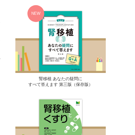
軟
い
で
腎移植 あなたの疑問に
すべて答えます 第三版（保存版）
レ
引