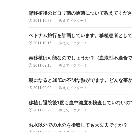
腎移植後のピロリ菌の除菌について教えてくだ
2011.10.28
教えてドクター！
ベトナム旅行を計画しています。移植患者とし
2011.10.15
教えてドクター！
再移植は可能なのでしょうか？（血液型不適合
2011.09.16
教えてドクター！
朝になると38℃の不明な熱がでます。どんな事
2011.09.02
教えてドクター！
移植し退院後1度も血中濃度を検査していないの
2011.08.26
教えてドクター！
お水以外での水分を摂取しても大丈夫ですか？