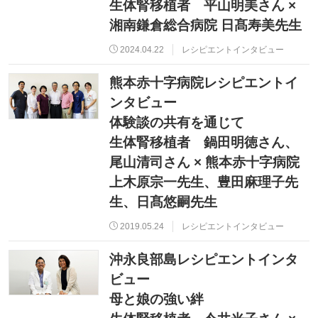
生体腎移植者 平山明美さん ×
湘南鎌倉総合病院 日髙寿美先生
2024.04.22
レシピエントインタビュー
熊本赤十字病院レシピエントイ
ンタビュー
体験談の共有を通じて
生体腎移植者 鍋田明徳さん、
尾山清司さん × 熊本赤十字病院
上木原宗一先生、豊田麻理子先
生、日髙悠嗣先生
2019.05.24
レシピエントインタビュー
沖永良部島レシピエントインタ
ビュー
母と娘の強い絆