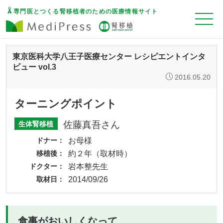
専門医とつくる腎移植者のための医療情報サイト
東京医科大学八王子医療センター レシピエントインタ
ビュー vol.3
2016.05.20
ターニングポイント
佐藤真吾さん
生体腎移植
ドナー
お母様
移植後
約２年（取材時）
ドクター
岩本整先生
取材日
2014/09/26
食事がおいしくなって