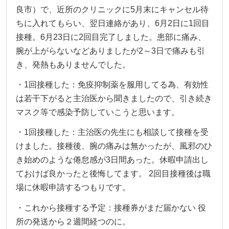
良市）で、近所のクリニックに5月末にキャンセル待
ちに入れてもらい、翌日連絡があり、6月2日に1回目
接種。6月23日に2回目完了しました。患部に痛み、
腕が上がらないなどありましたが2～3日で痛みも引
き、発熱もありませんでした。
・1回接種した：免疫抑制薬を服用してる為、有効性
は若干下がると主治医から聞きましたので、引き続き
マスク等で感染予防していこうと思います。
・1回接種した：主治医の先生にも相談して接種を受
けました。接種後、腕の痛みは無かったが、風邪のひ
き始めのような倦怠感が3日間あった。休暇申請出し
ておけば良かったと後悔してます。 2回目接種後は職
場に休暇申請するつもりです。
・これから接種する予定：接種券がまだ届かない 役
所の発送から２週間経つのに。